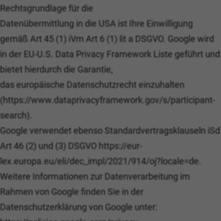
Rechtsgrundlage für die
Datenübermittlung in die USA ist Ihre Einwilligung
gemäß Art 45 (1) iVm Art 6 (1) lit a DSGVO. Google wird
in der EU-U.S. Data Privacy Framework Liste geführt und
bietet hierdurch die Garantie,
das europäische Datenschutzrecht einzuhalten
(https://www.dataprivacyframework.gov/s/participant-
search).
Google verwendet ebenso Standardvertragsklauseln iSd
Art 46 (2) und (3) DSGVO https://eur-
lex.europa.eu/eli/dec_impl/2021/914/oj?locale=de.
Weitere Informationen zur Datenverarbeitung im
Rahmen von Google finden Sie in der
Datenschutzerklärung von Google unter: