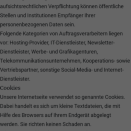
aufsichtsrechtlichen Verpflichtung können öffentliche
Stellen und Institutionen Empfänger Ihrer
personenbezogenen Daten sein.
Folgende Kategorien von Auftragsverarbeitern liegen
vor: Hosting-Provider, IT-Dienstleister, Newsletter-
Dienstleister, Werbe- und Grafikagenturen,
Telekommunikationsunternehmen, Kooperations- sowie
Vertriebspartner, sonstige Social-Media- und Internet-
Dienstleister.
Cookies
Unsere Internetseite verwendet so genannte Cookies.
Dabei handelt es sich um kleine Textdateien, die mit
Hilfe des Browsers auf Ihrem Endgerät abgelegt
werden. Sie richten keinen Schaden an.