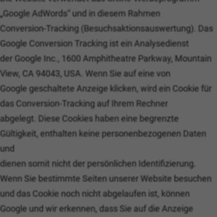
„Google AdWords“ und in diesem Rahmen
Conversion-Tracking (Besuchsaktionsauswertung). Das
Google Conversion Tracking ist ein Analysedienst
der Google Inc., 1600 Amphitheatre Parkway, Mountain
View, CA 94043, USA. Wenn Sie auf eine von
Google geschaltete Anzeige klicken, wird ein Cookie für
das Conversion-Tracking auf Ihrem Rechner
abgelegt. Diese Cookies haben eine begrenzte
Gültigkeit, enthalten keine personenbezogenen Daten
und
dienen somit nicht der persönlichen Identifizierung.
Wenn Sie bestimmte Seiten unserer Website besuchen
und das Cookie noch nicht abgelaufen ist, können
Google und wir erkennen, dass Sie auf die Anzeige