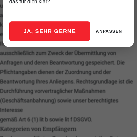
das für dich klar?
um
auf Ihre Anfragen zu antworten und mit Ihnen zu
kommunizieren. Wir speichern diese Informationen, um
JA, SEHR GERNE
ANPASSEN
eine effektive und kontinuierliche Kommunikation mit
Ihnen sicherzustellen. Die Daten werden
ausschließlich zum Zweck der Übermittlung von
Anfragen und deren Beantwortung gespeichert. Die
Pflichtangaben dienen der Zuordnung und der
Beantwortung Ihres Anliegens. Rechtsgrundlage ist die
Durchführung vorvertraglicher Maßnahmen
(Geschäftsanbahnung) sowie unser berechtigtes
Interesse
gemäß Art 6 (1) lit b sowie lit f DSGVO.
Kategorien von Empfängern