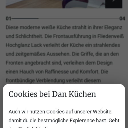
01
04
Diese moderne weiße Küche strahlt in ihrer Eleganz
und Schlichtheit. Die Frontausführung in Fliederweiß
Hochglanz Lack verleiht der Küche ein strahlendes
und zeitgemäßes Aussehen. Die Griffe, die an den
Fronten angebracht sind, verleihen dem Design
einen Hauch von Raffinesse und Komfort. Die
frontbündige Verblendung verleiht diesem
Schmuckstück eine nahtlose und moderne Ästhetik,
Cookies bei Dan Küchen
die für einen eleganten Look sorgt. Die 2 cm dicke
Arbeitsplatte fügt nicht nur Funktionalität hinzu,
Auch wir nutzen Cookies auf unserer Website,
sondern veredelt auch das Erscheinungsbild der
damit du die bestmögliche Expierence hast. Geht
Küche. Die Glasrückwand reflektiert das Licht und