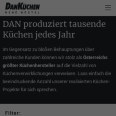
DAN produziert tausende
Küchen jedes Jahr
Im Gegensatz zu bloßen Behauptungen über
zahlreiche Kunden können wir stolz als
Österreichs
größter Küchenhersteller
auf die Vielzahl von
Küchen­verwirklichungen verweisen. Lass einfach die
beeindruckende Anzahl unserer realisierten Küchen-
Projekte für sich sprechen.
Filter: