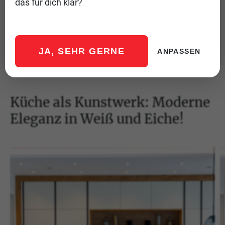
das für dich klar?
lässt die gesamte Küche strahlen. Diese Küche
vereint Stil und Funktionalität in perfekter
Harmonie."
JA, SEHR GERNE
ANPASSEN
Küche als Kunstwerk: Moderne
Eleganz in Weiß und Eiche!